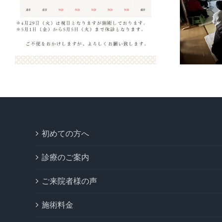
転車講習会を開催し
の
ました（2026年3月
3日）
初めての方へ
診療のご案内
ご来院者様の声
施術料金