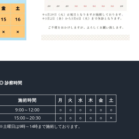
ンウィー
）のお知ら
せ
◎ 診察時間
施術時間
月
火
水
木
金
土
9:00～12:00
○
○
○
○
○
○
15:00～20:30
○
○
○
○
○
×
※土曜日は9時～14時まで施術しております。