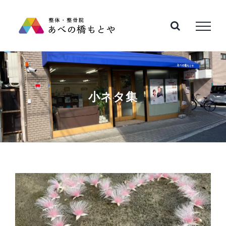
Skip
to
content
小ネタ集