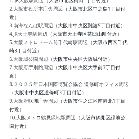
1. JR大阪駅周辺（
大阪市北区梅田1丁目付近
）
2.大阪市役所本庁舎周辺（
大阪市北区中之島1丁目付
近
）
3.南海なんば駅周辺（
大阪市中央区難波5丁目付近
）
4.JR天王寺駅周辺（
大阪市天王寺区茶臼山町付近
）
5.大阪メトロドーム前千代崎駅周辺（
大阪市西区千代
崎3丁目付近
）
6.大阪城公園周辺（
大阪市中央区大阪城付近
）
7.大阪府庁別館周辺（
大阪市中央区大手前3丁目付
近
）
8.２０２５年日本国際博覧会協会 道修町オフィス周辺
（
大阪市中央区道修町3丁目付近
）
9.大阪府咲洲庁舎周辺（
大阪市住之江区南港北1丁目
付近
）
10.大阪メトロ鶴見緑地駅周辺（
大阪市鶴見区緑地公
園付近
）