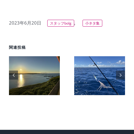
2023年6月20日
,
スタッフbolg
小ネタ集
関連投稿
旅
【宮古島2
】
日目】猛暑
【2026年】
海
の中での高
夏の宮古島
級魚を狙う
を先取りし
ー
船釣りと反
た暑い1日
巡
則級インチ
を満喫
ク