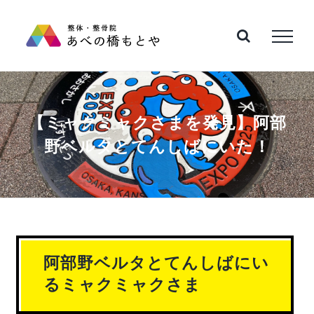
Skip
to
content
【ミャクミャクさまを発見】阿部
野ベルタとてんしばにいた！
阿部野ベルタとてんしばにい
るミャクミャクさま