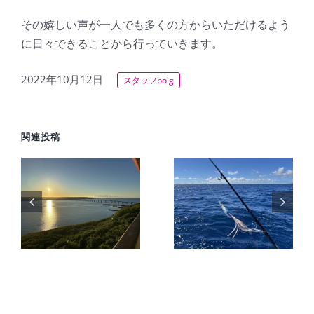
その嬉しい声が一人でも多くの方からいただけるよう
に日々できることから行っていきます。
2022年10月12日
スタッフbolg
関連投稿
旅
【宮古島2
】
日目】猛暑
【2026年】
海
の中での高
夏の宮古島
級魚を狙う
を先取りし
ー
船釣りと反
た暑い1日
巡
則級インチ
を満喫
ク