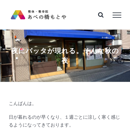
Skip
to
content
夜にバッタが現れる。そんな秋の
夜
こんばんは。
日が暮れるのが早くなり、１週ごとに涼しく寒く感じ
るようになってきております。