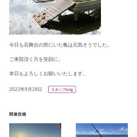
今日も石舞台の所にいた亀は元気そうでした。
ご来院頂く方を笑顔に。
本日もよろしくお願いいたします。
2022年9月28日
スタッフbolg
関連投稿
旅
【宮古島2
】
日目】猛暑
【2026年】