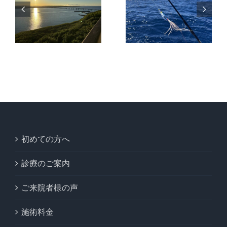
海
の中での高
夏の宮古島
級魚を狙う
を先取りし
ー
船釣りと反
た暑い1日
巡
則級インチ
を満喫
ク
初めての方へ
診療のご案内
ご来院者様の声
施術料金