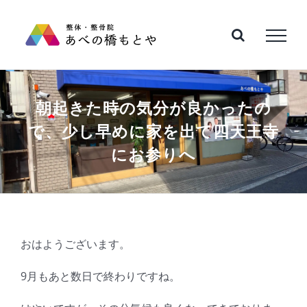
Skip
to
content
朝起きた時の気分が良かったの
で、少し早めに家を出て四天王寺
にお参りへ
おはようございます。
9月もあと数日で終わりですね。