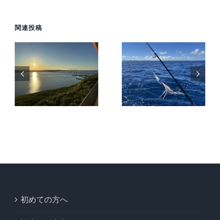
関連投稿
旅
【宮古島2
】
日目】猛暑
【2026年】
海
の中での高
夏の宮古島
級魚を狙う
を先取りし
ー
船釣りと反
た暑い1日
巡
則級インチ
を満喫
ク
初めての方へ