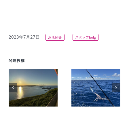
2023年7月27日
,
お店紹介
スタッフbolg
関連投稿
旅
【宮古島2
】
日目】猛暑
【2026年】
海
の中での高
夏の宮古島
級魚を狙う
を先取りし
ー
船釣りと反
た暑い1日
巡
則級インチ
を満喫
ク