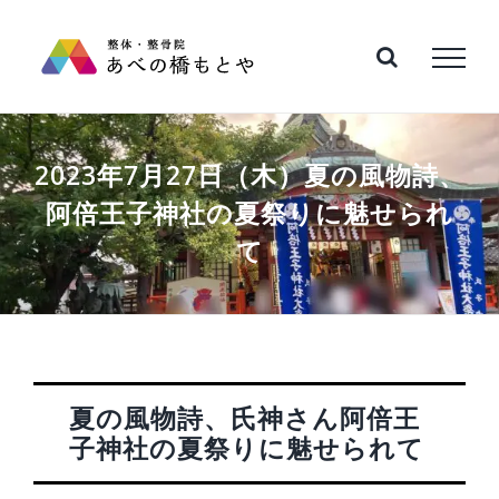
Skip
to
content
2023年7月27日（木）夏の風物詩、
阿倍王子神社の夏祭りに魅せられ
て
夏の風物詩、氏神さん阿倍王
子神社の夏祭りに魅せられて